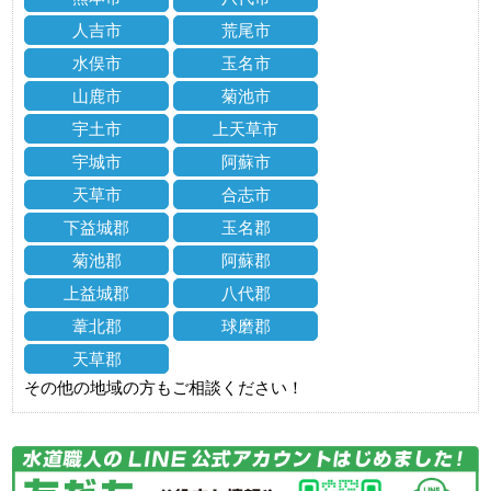
人吉市
荒尾市
水俣市
玉名市
山鹿市
菊池市
宇土市
上天草市
宇城市
阿蘇市
天草市
合志市
下益城郡
玉名郡
菊池郡
阿蘇郡
上益城郡
八代郡
葦北郡
球磨郡
天草郡
その他の地域の方もご相談ください！