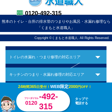
0120-492-315
熊本のトイレ・台所の排水管のつまりやお風呂・水漏れ修理なら
「くまもと水道職人」
Copyright ©くまもと水道職人. All Rights Reserved.
トイレの水漏れ・つまり修理の対応エリア
キッチンのつまり・水漏れ修理の対応エリア
24
365
WEB限定
2000
時間
日受付！
円OFF！
お風呂の水漏れ・つまり修理の対応エリア
-492-
フリーダイヤル
タップで
0120
電話する
315