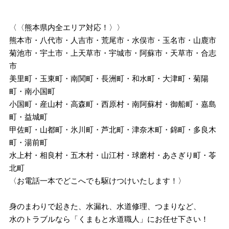
〈〈熊本県内全エリア対応！〉〉
熊本市・八代市・人吉市・荒尾市・水俣市・玉名市・山鹿市
菊池市・宇土市・上天草市・宇城市・阿蘇市・天草市・合志
市
美里町・玉東町・南関町・長洲町・和水町・大津町・菊陽
町・南小国町
小国町・産山村・高森町・西原村・南阿蘇村・御船町・嘉島
町・益城町
甲佐町・山都町・氷川町・芦北町・津奈木町・錦町・多良木
町・湯前町
水上村・相良村・五木村・山江村・球磨村・あさぎり町・苓
北町
〈お電話一本でどこへでも駆けつけいたします！〉
身のまわりで起きた、水漏れ、水道修理、つまりなど、
水のトラブルなら「くまもと水道職人」にお任せ下さい！