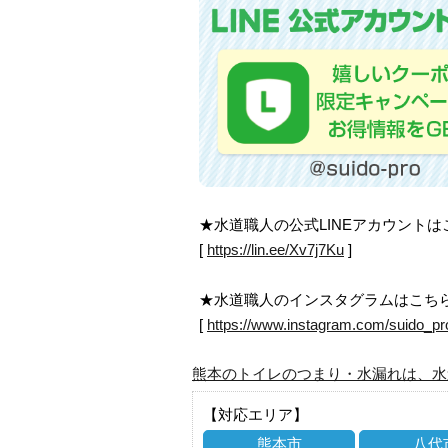
★水道職人の公式LINEアカウント
[
https://lin.ee/Xv7j7Ku
]
★水道職人のインスタグラムはこち
[
https://www.instagram.com/suido_pr
熊本のトイレのつまり・水漏れは、水
【対応エリア】
熊本市
八代