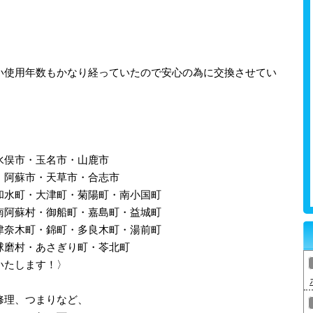
。
い使用年数もかなり経っていたので安心の為に交換させてい
水俣市・玉名市・山鹿市
・阿蘇市・天草市・合志市
和水町・大津町・菊陽町・南小国町
南阿蘇村・御船町・嘉島町・益城町
津奈木町・錦町・多良木町・湯前町
球磨村・あさぎり町・苓北町
いたします！〉
修理、つまりなど、