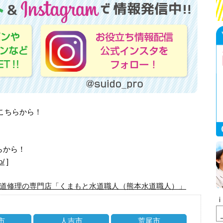
はこちらから！
らから！
o/
]
道修理の専門店「くまもと水道職人（熊本水道職人）」
市
人吉市
荒尾市