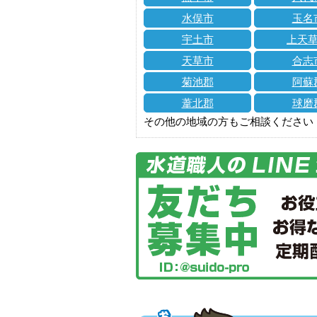
水俣市
玉名
宇土市
上天
天草市
合志
菊池郡
阿蘇
葦北郡
球磨
その他の地域の方もご相談ください