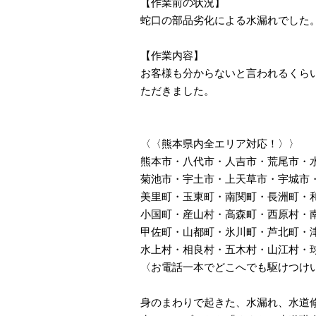
【作業前の状況】
蛇口の部品劣化による水漏れでした
【作業内容】
お客様も分からないと言われるくら
ただきました。
〈〈熊本県内全エリア対応！〉〉
熊本市・八代市・人吉市・荒尾市・
菊池市・宇土市・上天草市・宇城市
美里町・玉東町・南関町・長洲町・
小国町・産山村・高森町・西原村・
甲佐町・山都町・氷川町・芦北町・
水上村・相良村・五木村・山江村・
〈お電話一本でどこへでも駆けつけ
身のまわりで起きた、水漏れ、水道