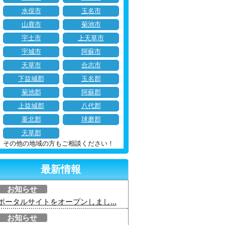
水俣市
玉名市
山鹿市
菊池市
宇土市
上天草市
宇城市
阿蘇市
天草市
合志市
下益城郡
玉名郡
菊池郡
阿蘇郡
上益城郡
八代郡
葦北郡
球磨郡
天草郡
その他の地域の方もご相談ください！
最新情報
お知らせ
ポータルサイトをオープンしまし...
お知らせ