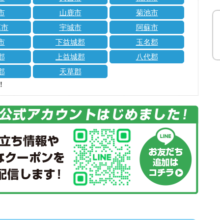
市
山鹿市
菊池市
草市
宇城市
阿蘇市
市
下益城郡
玉名郡
郡
上益城郡
八代郡
郡
天草郡
！