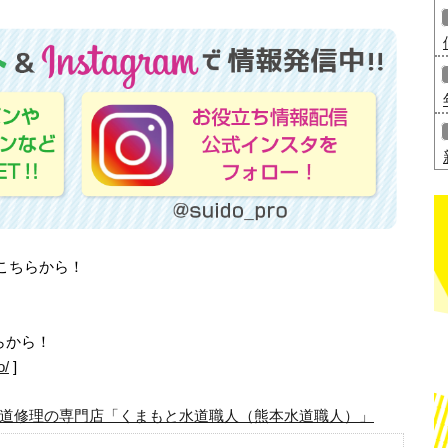
はこちらから！
らから！
o/
]
道修理の専門店「くまもと水道職人（熊本水道職人）」