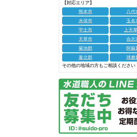
【対応エリア】
熊本市
八代
水俣市
玉名
宇土市
上天
天草市
合志
菊池郡
阿蘇
葦北郡
球磨
その他の地域の方もご相談ください