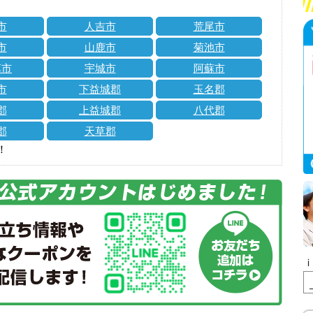
市
人吉市
荒尾市
市
山鹿市
菊池市
草市
宇城市
阿蘇市
市
下益城郡
玉名郡
郡
上益城郡
八代郡
郡
天草郡
！