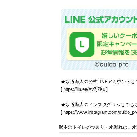
★水道職人の公式LINEアカウント
[
https://lin.ee/Xv7j7Ku
]
★水道職人のインスタグラムはこち
[
https://www.instagram.com/suido_pr
熊本のトイレのつまり・水漏れは、水