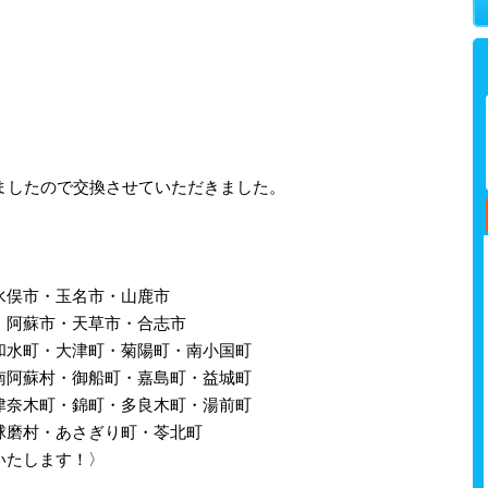
。
ましたので交換させていただきました。
水俣市・玉名市・山鹿市
・阿蘇市・天草市・合志市
和水町・大津町・菊陽町・南小国町
南阿蘇村・御船町・嘉島町・益城町
津奈木町・錦町・多良木町・湯前町
球磨村・あさぎり町・苓北町
いたします！〉