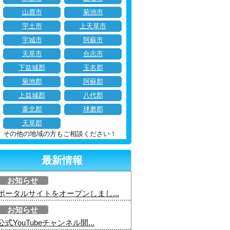
山鹿市
菊池市
宇土市
上天草市
宇城市
阿蘇市
天草市
合志市
下益城郡
玉名郡
菊池郡
阿蘇郡
上益城郡
八代郡
葦北郡
球磨郡
天草郡
その他の地域の方もご相談ください！
最新情報
お知らせ
ポータルサイトをオープンしまし...
お知らせ
公式YouTubeチャンネル開...