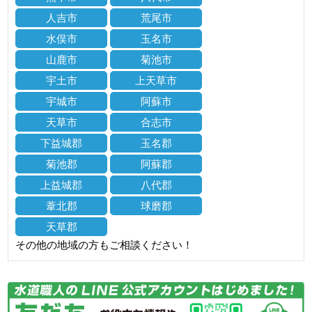
人吉市
荒尾市
水俣市
玉名市
山鹿市
菊池市
宇土市
上天草市
宇城市
阿蘇市
天草市
合志市
下益城郡
玉名郡
菊池郡
阿蘇郡
上益城郡
八代郡
葦北郡
球磨郡
天草郡
その他の地域の方もご相談ください！