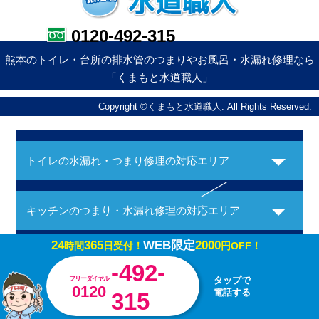
0120-492-315
熊本のトイレ・台所の排水管のつまりやお風呂・水漏れ修理なら
「くまもと水道職人」
Copyright ©くまもと水道職人. All Rights Reserved.
トイレの水漏れ・つまり修理の対応エリア
キッチンのつまり・水漏れ修理の対応エリア
24
365
WEB限定
2000
時間
日受付！
円OFF！
お風呂の水漏れ・つまり修理の対応エリア
-492-
フリーダイヤル
タップで
0120
電話する
315