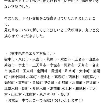
一体型のトイレで部品供給も終わっていたので、修理ができ
ない状態でした。
そのため、トイレ交換をご提案させていただきましたとこ
ろ、
見た目も古いので新しくしてほしいとご依頼頂き、丸ごと交
換させていただきました。
〈〈熊本県内全エリア対応！〉〉
熊本市・八代市・人吉市・荒尾市・水俣市・玉名市・山鹿市
菊池市・宇土市・上天草市・宇城市・阿蘇市・天草市・合志
市 美里町・玉東町・南関町・長洲町・和水町・大津町・菊陽
町・南小国町 小国町・産山村・高森町・西原村・南阿蘇村・
御船町・嘉島町・益城町 甲佐町・山都町・氷川町・芦北町・
津奈木町・錦町・多良木町・湯前町 水上村・相良村・五木
村・山江村・球磨村・あさぎり町・苓北町
〈お電話一本でどこへでも駆けつけいたします！〉