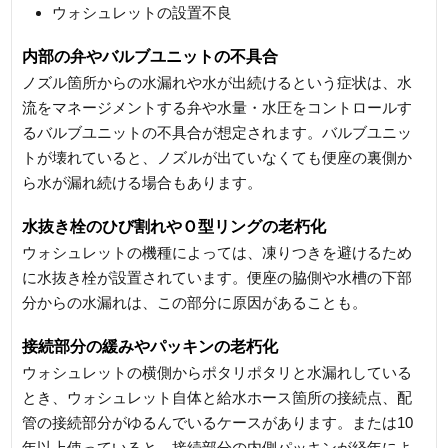
ウォシュレットの設置不良
内部の弁やバルブユニットの不具合
ノズル箇所からの水漏れや水が出続けるという症状は、水
流をマネージメントする弁や水量・水圧をコントロールす
るバルブユニットの不具合が想定されます。バルブユニッ
トが壊れていると、ノズルが出ていなくても便座の裏側か
ら水が漏れ続ける場合もあります。
水抜き栓のひび割れやＯ型リングの老朽化
ウォシュレットの機種によっては、凍りつきを避けるため
に水抜き栓が設置されています。便座の脇側や水槽の下部
分からの水漏れは、この部分に原因があることも。
接続部分の緩みやパッキンの老朽化
ウォシュレットの横側からポタリポタリと水漏れしている
とき、ウォシュレット自体と給水ホース箇所の接続点、配
管の接続部分がゆるんでいるケースがあります。または10
年以上使っていると、接続部分の内側パッキンが経年によ