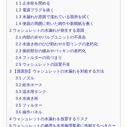
1.1
止水栓を閉める
1.2
電源プラグを抜く
1.3
水漏れが原因で濡れている箇所を拭く
1.4
便器の周囲に乾いた雑巾や新聞紙を敷く
2
ウォシュレットの水漏れが発生する原因
2.1
内部の弁やバルブユニットの不具合
2.2
水抜き栓のひび割れやＯ型リングの老朽化
2.3
接続部分の緩みやパッキンの老朽化
2.4
フィルターの目づまり
2.5
ウォシュレットの設置不良
3
【原因別】ウォシュレットの水漏れを対処する方法
3.1
ノズル
3.2
給水ホース
3.3
温水用タンク
3.4
水抜き栓
3.5
フィルター
3.6
操作パネル
4
ウォシュレットの水漏れを放置するリスク
5
ウォシュレットの修理を水道修理業者に依頼するべきケー