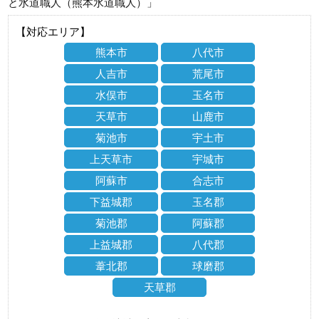
と水道職人（熊本水道職人）」
【対応エリア】
熊本市
八代市
人吉市
荒尾市
水俣市
玉名市
天草市
山鹿市
菊池市
宇土市
上天草市
宇城市
阿蘇市
合志市
下益城郡
玉名郡
菊池郡
阿蘇郡
上益城郡
八代郡
葦北郡
球磨郡
天草郡