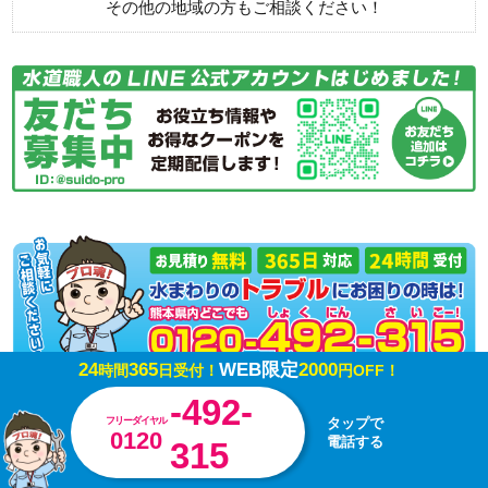
その他の地域の方もご相談ください！
24
365
WEB限定
2000
時間
日受付！
円OFF！
-492-
フリーダイヤル
タップで
0120
電話する
315