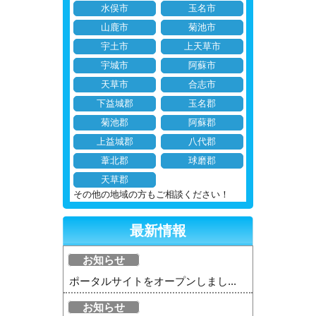
水俣市
玉名市
山鹿市
菊池市
宇土市
上天草市
宇城市
阿蘇市
天草市
合志市
下益城郡
玉名郡
菊池郡
阿蘇郡
上益城郡
八代郡
葦北郡
球磨郡
天草郡
その他の地域の方もご相談ください！
最新情報
お知らせ
ポータルサイトをオープンしまし...
お知らせ