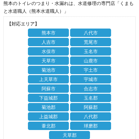
熊本のトイレのつまり・水漏れは、水道修理の専門店「くまも
と水道職人（熊本水道職人）」
【対応エリア】
熊本市
八代市
人吉市
荒尾市
水俣市
玉名市
天草市
山鹿市
菊池市
宇土市
上天草市
宇城市
阿蘇市
合志市
下益城郡
玉名郡
菊池郡
阿蘇郡
上益城郡
八代郡
葦北郡
球磨郡
天草郡