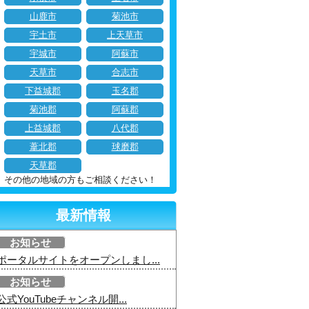
山鹿市
菊池市
宇土市
上天草市
宇城市
阿蘇市
天草市
合志市
下益城郡
玉名郡
菊池郡
阿蘇郡
上益城郡
八代郡
葦北郡
球磨郡
天草郡
その他の地域の方もご相談ください！
最新情報
お知らせ
ポータルサイトをオープンしまし...
お知らせ
公式YouTubeチャンネル開...