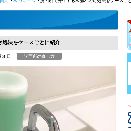
職人
>
水のコラム
> 洗面所で発生する水漏れの対処法をケースご
対処法をケースごとに紹介
月28日
洗面所の直し方