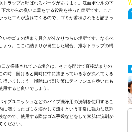
水トラップと呼ばれるパーツがあります。洗面ボウルの下
、下水からの臭いに蓋をする役割を持った箇所です。ここ
かったゴミが流れてくるので、ゴミが蓄積されると詰まっ
合いやゴミの溜まり具合が分かりづらい場所です。なるべ
しょう。ここに詰まりが発生した場合、排水トラップの構
。
除口が搭載されている場合は、そこを開けて直接詰まりの
この時、開けると同時に中に溜まっている水が流れてくる
ら行いましょう。掃除には割り箸にティッシュを巻いたも
使用すると良いでしょう。
パイプユニッシュなどのパイプ洗浄用の洗剤を使用するこ
内に溜まったゴミを溶かして流すという非常に強力な洗剤
険なので、使用する際はゴム手袋などをして素肌に洗剤が
てください。