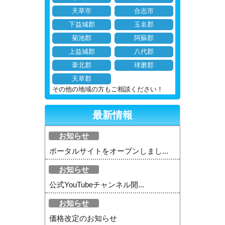
天草市
合志市
下益城郡
玉名郡
菊池郡
阿蘇郡
上益城郡
八代郡
葦北郡
球磨郡
天草郡
その他の地域の方もご相談ください！
最新情報
お知らせ
ポータルサイトをオープンしまし...
お知らせ
公式YouTubeチャンネル開...
お知らせ
価格改定のお知らせ