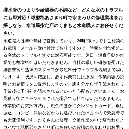
排水管のつまりや給湯器の不調など、どんな水のトラブル
にも即対応！球磨郡あさぎり町で水まわりの修理業者をお
探しなら、水道局指定店のくまもと水道職人にお任せくだ
さい。
水道職人は年中無休で営業しており、24時間いつでもご相談の
お電話・メールを受け付けておりますので、時間を問わず起こ
る突然のトラブルもすぐに対応可能です。休日・深夜早朝の作
業でも割増料金はいただきません。自社の厳しい研修を受けた
経験豊富な熟練のスタッフが最短30分でトラブル現場まで駆け
つけます。状況を確認し、必ず作業前には原因・作業内容の説
明とお見積りをご提示しますので、訳も分からず作業されたり
作業後に予想外の請求されるといった心配もございません。お
見積り後にキャンセルされた場合でも料金はいただきません。
作業後のお支払方法は、現金のほかにクレジットカード、銀行
振込、コンビニ決済などからお選びいただけますので緊急時で
も大変便利です。たくさんの修理・交換作業の中で培われたノ
ウハウで球磨郡あさぎり町にお住いの皆様の水まわりのお困り