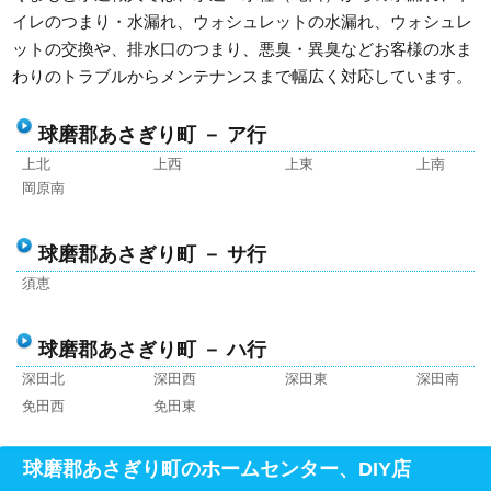
イレのつまり・水漏れ、ウォシュレットの水漏れ、ウォシュレ
ットの交換や、排水口のつまり、悪臭・異臭などお客様の水ま
わりのトラブルからメンテナンスまで幅広く対応しています。
球磨郡あさぎり町 － ア行
上北
上西
上東
上南
岡原南
球磨郡あさぎり町 － サ行
須恵
球磨郡あさぎり町 － ハ行
深田北
深田西
深田東
深田南
免田西
免田東
球磨郡あさぎり町のホームセンター、DIY店