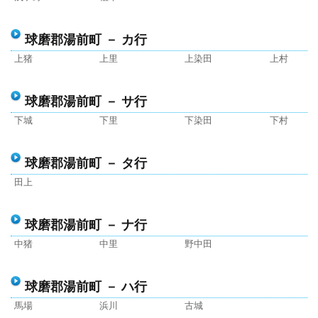
球磨郡湯前町 － カ行
上猪
上里
上染田
上村
球磨郡湯前町 － サ行
下城
下里
下染田
下村
球磨郡湯前町 － タ行
田上
球磨郡湯前町 － ナ行
中猪
中里
野中田
球磨郡湯前町 － ハ行
馬場
浜川
古城