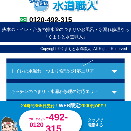
0120-492-315
熊本のトイレ・台所の排水管のつまりやお風呂・水漏れ修理なら
「くまもと水道職人」
Copyright ©くまもと水道職人. All Rights Reserved.
トイレの水漏れ・つまり修理の対応エリア
キッチンのつまり・水漏れ修理の対応エリア
24
365
WEB限定
2000
時間
日受付！
円OFF！
お風呂の水漏れ・つまり修理の対応エリア
-492-
フリーダイヤル
タップで
0120
電話する
315