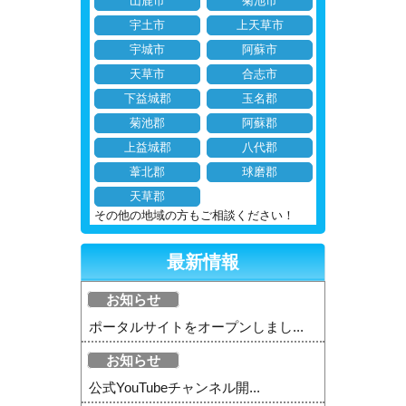
山鹿市
菊池市
宇土市
上天草市
宇城市
阿蘇市
天草市
合志市
下益城郡
玉名郡
菊池郡
阿蘇郡
上益城郡
八代郡
葦北郡
球磨郡
天草郡
その他の地域の方もご相談ください！
最新情報
お知らせ
ポータルサイトをオープンしまし...
お知らせ
公式YouTubeチャンネル開...