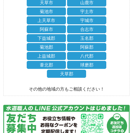
天草市
山鹿市
菊池市
宇土市
上天草市
宇城市
阿蘇市
合志市
下益城郡
玉名郡
菊池郡
阿蘇郡
上益城郡
八代郡
葦北郡
球磨郡
天草郡
その他の地域の方もご相談ください！