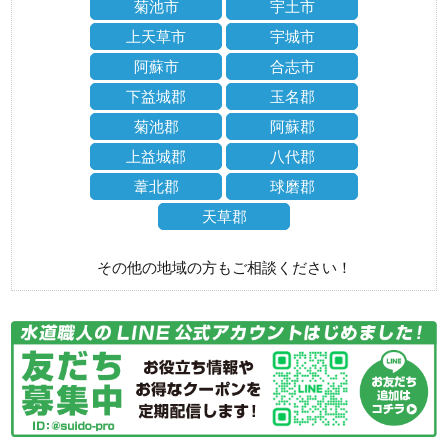
菊池市
宇土市
上天草市
宇城市
阿蘇市
合志市
下益城郡
玉名郡
菊池郡
阿蘇郡
上益城郡
八代郡
葦北郡
球磨郡
天草郡
その他の地域の方もご相談ください！