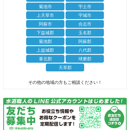
菊池市
宇土市
上天草市
宇城市
阿蘇市
合志市
下益城郡
玉名郡
菊池郡
阿蘇郡
上益城郡
八代郡
葦北郡
球磨郡
天草郡
その他の地域の方もご相談ください！