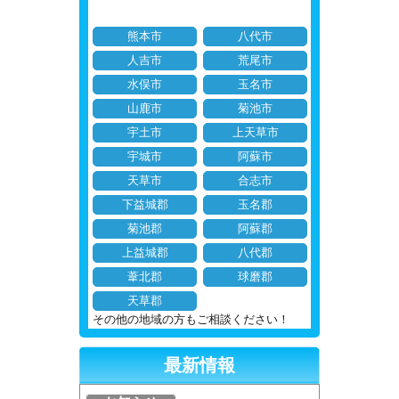
熊本市
八代市
人吉市
荒尾市
水俣市
玉名市
山鹿市
菊池市
宇土市
上天草市
宇城市
阿蘇市
天草市
合志市
下益城郡
玉名郡
菊池郡
阿蘇郡
上益城郡
八代郡
葦北郡
球磨郡
天草郡
その他の地域の方もご相談ください！
最新情報