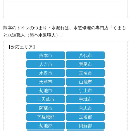
熊本のトイレのつまり・水漏れは、水道修理の専門店「くまも
と水道職人（熊本水道職人）」
【対応エリア】
熊本市
八代市
人吉市
荒尾市
水俣市
玉名市
天草市
山鹿市
菊池市
宇土市
上天草市
宇城市
阿蘇市
合志市
下益城郡
玉名郡
菊池郡
阿蘇郡