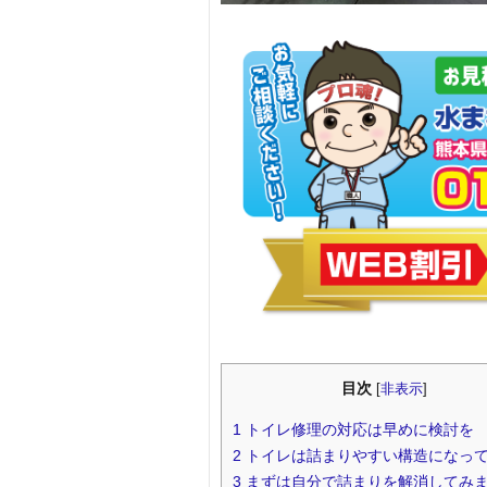
目次
[
非表示
]
1
トイレ修理の対応は早めに検討を
2
トイレは詰まりやすい構造になっ
3
まずは自分で詰まりを解消してみ