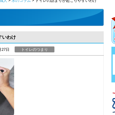
職人
>
水のコラム
> トイレの詰まりが起こりやすいわけ
すいわけ
月27日
トイレのつまり