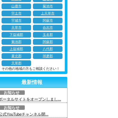
山鹿市
菊池市
宇土市
上天草市
宇城市
阿蘇市
天草市
合志市
下益城郡
玉名郡
菊池郡
阿蘇郡
上益城郡
八代郡
葦北郡
球磨郡
天草郡
その他の地域の方もご相談ください！
最新情報
お知らせ
ポータルサイトをオープンしまし...
お知らせ
公式YouTubeチャンネル開...