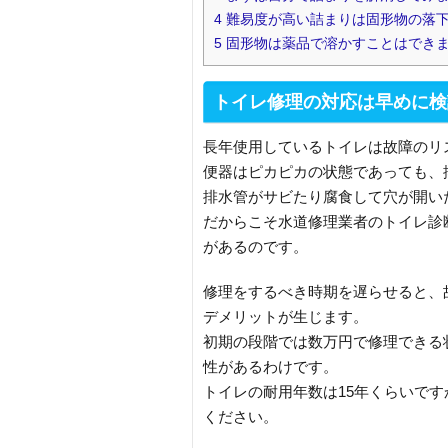
4
難易度が高い詰まりは固形物の落
5
固形物は薬品で溶かすことはでき
トイレ修理の対応は早めに検
長年使用しているトイレは故障のリ
便器はピカピカの状態であっても、
排水管がサビたり腐食して穴が開い
だからこそ水道修理業者のトイレ診
があるのです。
修理をするべき時期を遅らせると、
デメリットが生じます。
初期の段階では数万円で修理できる
性があるわけです。
トイレの耐用年数は15年くらいで
ください。