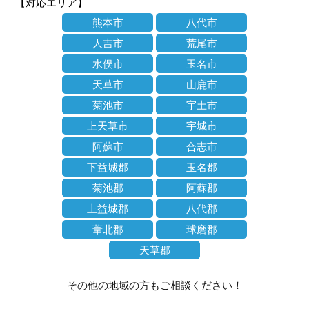
【対応エリア】
熊本市
八代市
人吉市
荒尾市
水俣市
玉名市
天草市
山鹿市
菊池市
宇土市
上天草市
宇城市
阿蘇市
合志市
下益城郡
玉名郡
菊池郡
阿蘇郡
上益城郡
八代郡
葦北郡
球磨郡
天草郡
その他の地域の方もご相談ください！