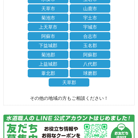
天草市
山鹿市
菊池市
宇土市
上天草市
宇城市
阿蘇市
合志市
下益城郡
玉名郡
菊池郡
阿蘇郡
上益城郡
八代郡
葦北郡
球磨郡
天草郡
その他の地域の方もご相談ください！