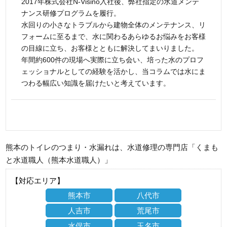
2017年株式会社N-Visino入社後、弊社指定の水道メンテ
ナンス研修プログラムを履行。
水回りの小さなトラブルから建物全体のメンテナンス、リ
フォームに至るまで、水に関わるあらゆるお悩みをお客様
の目線に立ち、お客様とともに解決してまいりました。
年間約600件の現場へ実際に立ち会い、培った水のプロフ
ェッショナルとしての経験を活かし、当コラムでは水にま
つわる幅広い知識を届けたいと考えています。
熊本のトイレのつまり・水漏れは、水道修理の専門店「くまも
と水道職人（熊本水道職人）」
【対応エリア】
熊本市
八代市
人吉市
荒尾市
水俣市
玉名市