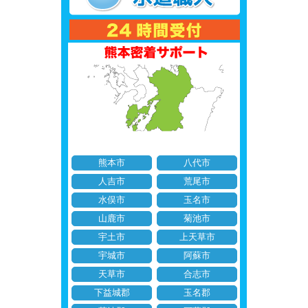
熊本市
八代市
人吉市
荒尾市
水俣市
玉名市
山鹿市
菊池市
宇土市
上天草市
宇城市
阿蘇市
天草市
合志市
下益城郡
玉名郡