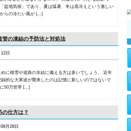
な「盆地気候」であり、夏は猛暑、冬は底冷えという激しい
らの冷たい風が […]
道管の凍結の予防法と対処法
月12日
ために積雪や道路の氷結に備える方は多いでしょう。 近年
に記録的な大寒波が襲来したのは記憶に新しいのではないで
0万世帯 […]
処の仕方は？
年08月28日