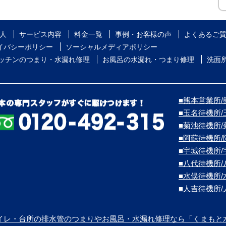
人
サービス内容
料金一覧
事例・お客様の声
よくあるご
イバシーポリシー
ソーシャルメディアポリシー
ッチンのつまり・水漏れ修理
お風呂の水漏れ・つまり修理
洗面
■熊本営業所/熊
■玉名待機所
■菊池待機所
■阿蘇待機所
■宇城待機所
■八代待機所
■水俣待機所
■人吉待機所
イレ・台所の排水管のつまりやお風呂・水漏れ修理なら「くまもと