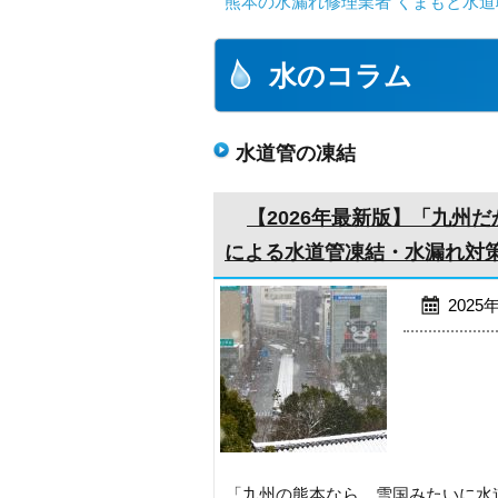
熊本の水漏れ修理業者 くまもと水道
水のコラム
水道管の凍結
【2026年最新版】「九州
による水道管凍結・水漏れ対
2025
「九州の熊本なら、雪国みたいに水