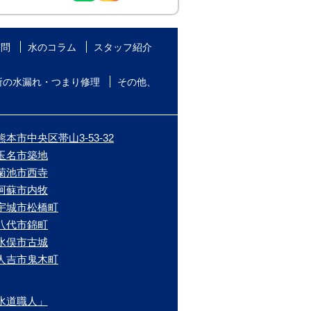
質問
水のコラム
スタッフ紹介
所の水漏れ・つまり修理
その他、
本市中央区帯山3-53-32
/玉名市築地
/菊池市西寺
/阿蘇市内牧
/宇城市松橋町
/八代市錦町
/水俣市古城
/人吉市鬼木町
水道職人」