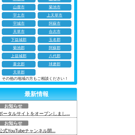
山鹿市
菊池市
宇土市
上天草市
宇城市
阿蘇市
天草市
合志市
下益城郡
玉名郡
菊池郡
阿蘇郡
上益城郡
八代郡
葦北郡
球磨郡
天草郡
その他の地域の方もご相談ください！
最新情報
お知らせ
ポータルサイトをオープンしまし...
お知らせ
公式YouTubeチャンネル開...