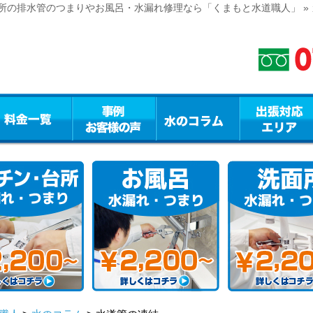
の排水管のつまりやお風呂・水漏れ修理なら「くまもと水道職人」 » カ