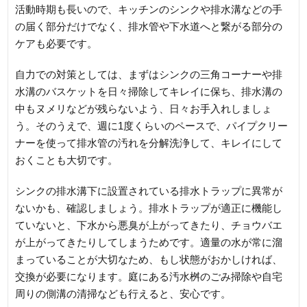
活動時期も長いので、キッチンのシンクや排水溝などの手
の届く部分だけでなく、排水管や下水道へと繋がる部分の
ケアも必要です。
自力での対策としては、まずはシンクの三角コーナーや排
水溝のバスケットを日々掃除してキレイに保ち、排水溝の
中もヌメリなどが残らないよう、日々お手入れしましょ
う。そのうえで、週に1度くらいのペースで、パイプクリー
ナーを使って排水管の汚れを分解洗浄して、キレイにして
おくことも大切です。
シンクの排水溝下に設置されている排水トラップに異常が
ないかも、確認しましょう。排水トラップが適正に機能し
ていないと、下水から悪臭が上がってきたり、チョウバエ
が上がってきたりしてしまうためです。適量の水が常に溜
まっていることが大切なため、もし状態がおかしければ、
交換が必要になります。庭にある汚水桝のごみ掃除や自宅
周りの側溝の清掃なども行えると、安心です。