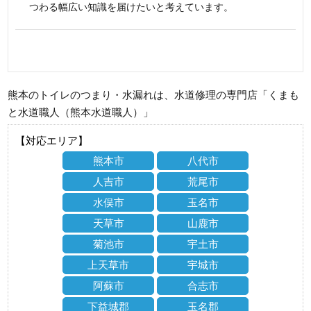
つわる幅広い知識を届けたいと考えています。
熊本のトイレのつまり・水漏れは、水道修理の専門店「くまも
と水道職人（熊本水道職人）」
【対応エリア】
熊本市
八代市
人吉市
荒尾市
水俣市
玉名市
天草市
山鹿市
菊池市
宇土市
上天草市
宇城市
阿蘇市
合志市
下益城郡
玉名郡