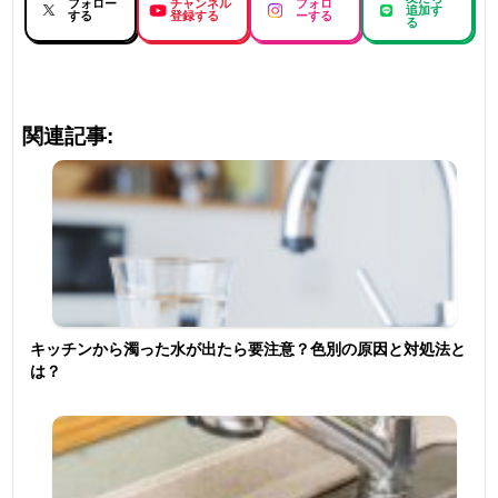
フォロー
チャンネル
フォロ
追加す
する
登録する
ーする
る
関連記事:
キッチンから濁った水が出たら要注意？色別の原因と対処法と
は？