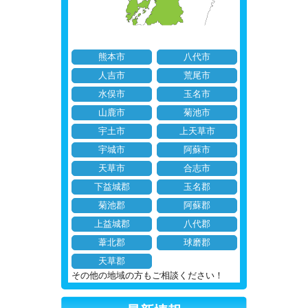
熊本市
八代市
人吉市
荒尾市
水俣市
玉名市
山鹿市
菊池市
宇土市
上天草市
宇城市
阿蘇市
天草市
合志市
下益城郡
玉名郡
菊池郡
阿蘇郡
上益城郡
八代郡
葦北郡
球磨郡
天草郡
その他の地域の方もご相談ください！