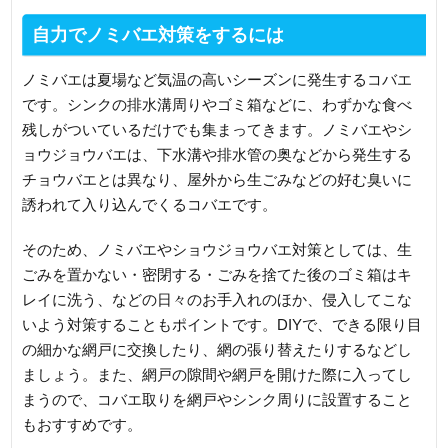
自力でノミバエ対策をするには
ノミバエは夏場など気温の高いシーズンに発生するコバエ
です。シンクの排水溝周りやゴミ箱などに、わずかな食べ
残しがついているだけでも集まってきます。ノミバエやシ
ョウジョウバエは、下水溝や排水管の奥などから発生する
チョウバエとは異なり、屋外から生ごみなどの好む臭いに
誘われて入り込んでくるコバエです。
そのため、ノミバエやショウジョウバエ対策としては、生
ごみを置かない・密閉する・ごみを捨てた後のゴミ箱はキ
レイに洗う、などの日々のお手入れのほか、侵入してこな
いよう対策することもポイントです。DIYで、できる限り目
の細かな網戸に交換したり、網の張り替えたりするなどし
ましょう。また、網戸の隙間や網戸を開けた際に入ってし
まうので、コバエ取りを網戸やシンク周りに設置すること
もおすすめです。