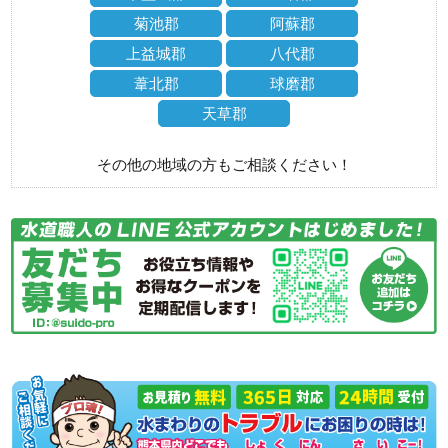
菊池郡
阿蘇郡
上益城郡
八代郡
葦北郡
球磨郡
天草郡
その他の地域の方もご相談ください！