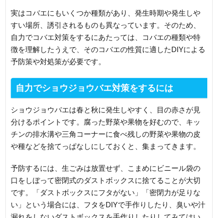
実はコバエにもいくつか種類があり、発生時期や発生しや
すい場所、誘引されるものも異なっています。そのため、
自力でコバエ対策をするにあたっては、コバエの種類や特
徴を理解したうえで、そのコバエの性質に適したDIYによる
予防策や対処策が必要です。
自力でショウジョウバエ対策をするには
ショウジョウバエは春と秋に発生しやすく、目の赤さが見
分けるポイントです。腐った野菜や果物を好むので、キッ
チンの排水溝や三角コーナーに食べ残しの野菜や果物の皮
や種などを捨てっぱなしにしておくと、集まってきます。
予防するには、生ごみは放置せず、こまめにビニール袋の
口をしぼって密閉式のダストボックスに捨てることが大切
です。「ダストボックスにフタがない」「密閉力が足りな
い」という場合には、フタをDIYで手作りしたり、臭いや汁
漏れをしないダストボックスを手作りしたりしてみてはい