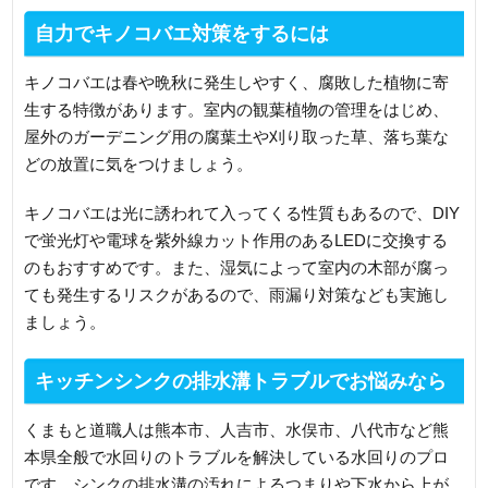
自力でキノコバエ対策をするには
キノコバエは春や晩秋に発生しやすく、腐敗した植物に寄
生する特徴があります。室内の観葉植物の管理をはじめ、
屋外のガーデニング用の腐葉土や刈り取った草、落ち葉な
どの放置に気をつけましょう。
キノコバエは光に誘われて入ってくる性質もあるので、DIY
で蛍光灯や電球を紫外線カット作用のあるLEDに交換する
のもおすすめです。また、湿気によって室内の木部が腐っ
ても発生するリスクがあるので、雨漏り対策なども実施し
ましょう。
キッチンシンクの排水溝トラブルでお悩みなら
くまもと道職人は熊本市、人吉市、水俣市、八代市など熊
本県全般で水回りのトラブルを解決している水回りのプロ
です。シンクの排水溝の汚れによるつまりや下水から上が