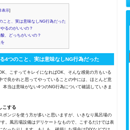
非表示
]
のこと、実は意味なしNG行為だった
でやるのがいいの？
ン酸、どっちがいいの？
談を
る4つのこと、実は意味なしNG行為だった
OK、こすってキレイになればOK、そんな感覚の方もいる
中で良かれと思ってやっていることの中には、ほとんど意
、本当は意味がない4つのNG行為について確認していきま
しこする
スポンジを使う方が多いと思いますが、いきなり風呂場の
です。風呂場設備はデリケートなもので、こするだけでは表
になったりします。もしも、破損した場合はDIYなどでは