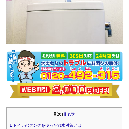
目次
[
非表示
]
1
トイレのタンクを使った節水対策とは