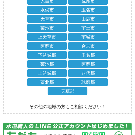
人吉市
荒尾市
水俣市
玉名市
天草市
山鹿市
菊池市
宇土市
上天草市
宇城市
阿蘇市
合志市
下益城郡
玉名郡
菊池郡
阿蘇郡
上益城郡
八代郡
葦北郡
球磨郡
天草郡
その他の地域の方もご相談ください！