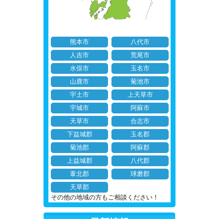
熊本市
八代市
人吉市
荒尾市
水俣市
玉名市
山鹿市
菊池市
宇土市
上天草市
宇城市
阿蘇市
天草市
合志市
下益城郡
玉名郡
菊池郡
阿蘇郡
上益城郡
八代郡
葦北郡
球磨郡
天草郡
その他の地域の方もご相談ください！