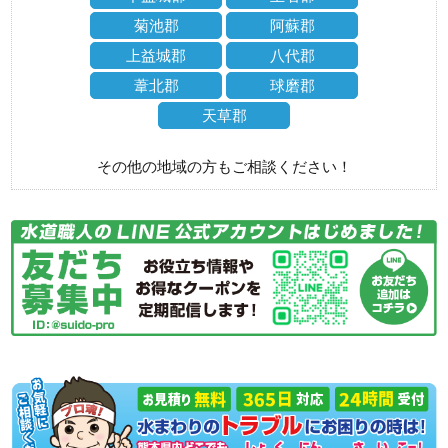
菊池郡
阿蘇郡
上益城郡
八代郡
葦北郡
球磨郡
天草郡
その他の地域の方もご相談ください！