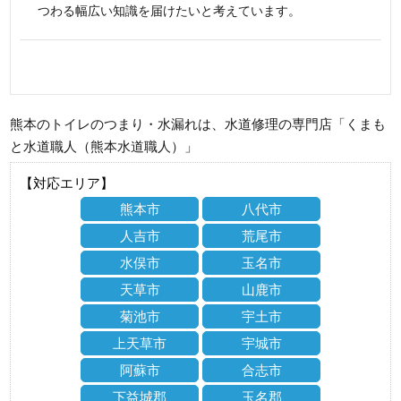
つわる幅広い知識を届けたいと考えています。
熊本のトイレのつまり・水漏れは、水道修理の専門店「くまも
と水道職人（熊本水道職人）」
【対応エリア】
熊本市
八代市
人吉市
荒尾市
水俣市
玉名市
天草市
山鹿市
菊池市
宇土市
上天草市
宇城市
阿蘇市
合志市
下益城郡
玉名郡