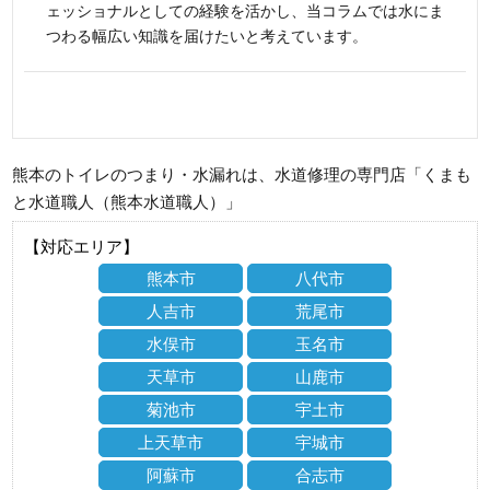
ェッショナルとしての経験を活かし、当コラムでは水にま
つわる幅広い知識を届けたいと考えています。
熊本のトイレのつまり・水漏れは、水道修理の専門店「くまも
と水道職人（熊本水道職人）」
【対応エリア】
熊本市
八代市
人吉市
荒尾市
水俣市
玉名市
天草市
山鹿市
菊池市
宇土市
上天草市
宇城市
阿蘇市
合志市