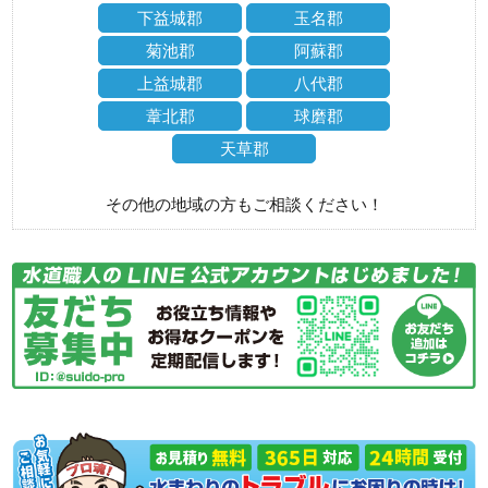
下益城郡
玉名郡
菊池郡
阿蘇郡
上益城郡
八代郡
葦北郡
球磨郡
天草郡
その他の地域の方もご相談ください！