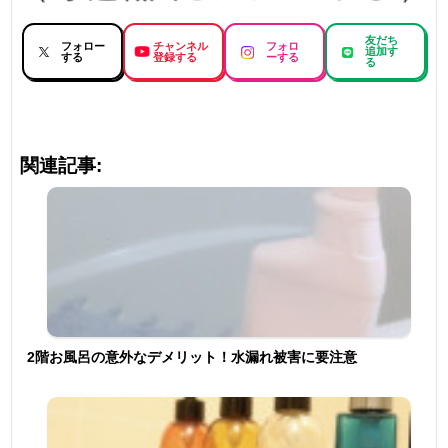
友だち
フォロー
チャンネル
フォロ
追加す
する
登録する
ーする
る
関連記事:
2階お風呂の意外なデメリット！水漏れ被害に要注意