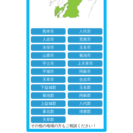
熊本市
八代市
人吉市
荒尾市
水俣市
玉名市
山鹿市
菊池市
宇土市
上天草市
宇城市
阿蘇市
天草市
合志市
下益城郡
玉名郡
菊池郡
阿蘇郡
上益城郡
八代郡
葦北郡
球磨郡
天草郡
その他の地域の方もご相談ください！