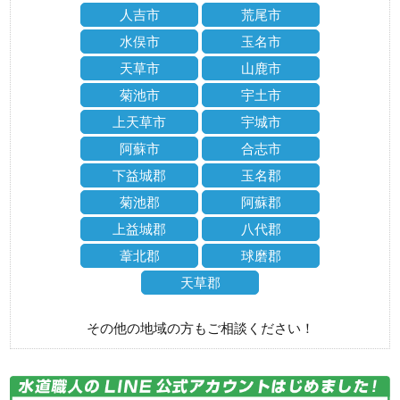
人吉市
荒尾市
水俣市
玉名市
天草市
山鹿市
菊池市
宇土市
上天草市
宇城市
阿蘇市
合志市
下益城郡
玉名郡
菊池郡
阿蘇郡
上益城郡
八代郡
葦北郡
球磨郡
天草郡
その他の地域の方もご相談ください！