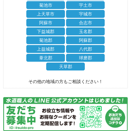
菊池市
宇土市
上天草市
宇城市
阿蘇市
合志市
下益城郡
玉名郡
菊池郡
阿蘇郡
上益城郡
八代郡
葦北郡
球磨郡
天草郡
その他の地域の方もご相談ください！