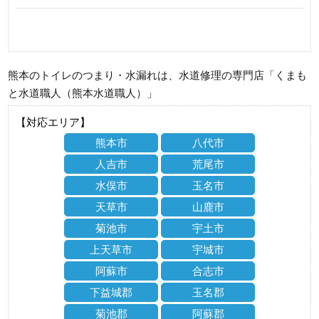
熊本のトイレのつまり・水漏れは、水道修理の専門店「くまも
と水道職人（熊本水道職人）」
【対応エリア】
熊本市
八代市
人吉市
荒尾市
水俣市
玉名市
天草市
山鹿市
菊池市
宇土市
上天草市
宇城市
阿蘇市
合志市
下益城郡
玉名郡
菊池郡
阿蘇郡