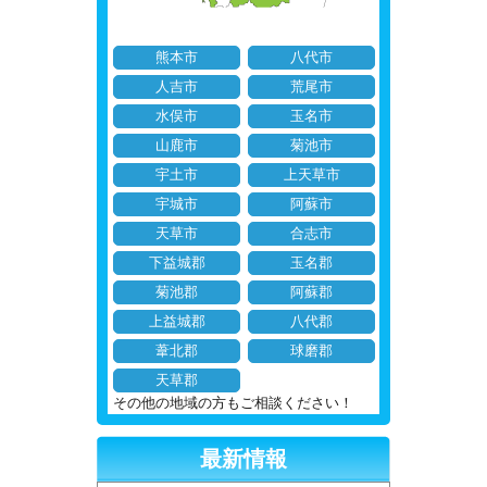
熊本市
八代市
人吉市
荒尾市
水俣市
玉名市
山鹿市
菊池市
宇土市
上天草市
宇城市
阿蘇市
天草市
合志市
下益城郡
玉名郡
菊池郡
阿蘇郡
上益城郡
八代郡
葦北郡
球磨郡
天草郡
その他の地域の方もご相談ください！
最新情報