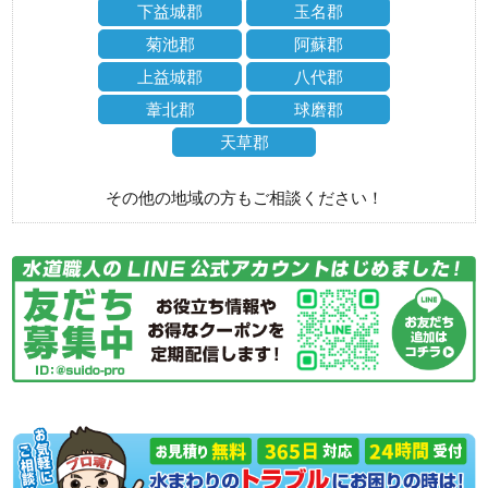
下益城郡
玉名郡
菊池郡
阿蘇郡
上益城郡
八代郡
葦北郡
球磨郡
天草郡
その他の地域の方もご相談ください！