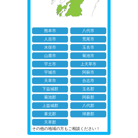
熊本市
八代市
人吉市
荒尾市
水俣市
玉名市
山鹿市
菊池市
宇土市
上天草市
宇城市
阿蘇市
天草市
合志市
下益城郡
玉名郡
菊池郡
阿蘇郡
上益城郡
八代郡
葦北郡
球磨郡
天草郡
その他の地域の方もご相談ください！