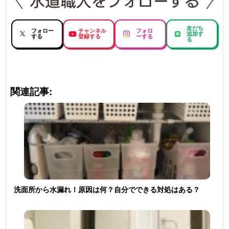
友だち
フォロー
チャンネル
フォロ
追加す
する
登録する
ーする
る
関連記事:
洗面所から水漏れ！原因は何？自分でできる対処はある？