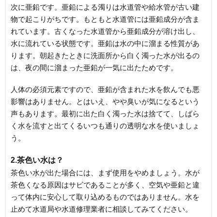
次に亜鉛です。亜鉛による濁りは水道管や給水管が古い建
物で起こりがちです。もともと水道管には亜鉛成分が含ま
れています。古くなった水道管から亜鉛成分が溶け出し、
水に流れている状態です。亜鉛は水の中に溜まる性質があ
ります。朝起きたときに洗面所から白く濁った水が出るの
は、夜の間に溜まった亜鉛が一気に出たためです。
人体の必須元素ですので、亜鉛が含まれた水を飲んでも悪
影響はありません。とはいえ、やや臭いが気になるという
声もあります。最初に出た白く濁った水は捨てて、しばら
く水を流すと出てくるいつも通りの透明な水を使いましょ
う。
2.茶色い水は？
茶色い水が出た場合には、まず使用をやめましょう。水が
茶色くなる原因はサビであることが多く、空気や亜鉛と違
って体内に安心して取り込めるものではありません。水を
止めて水道局や水道修理業者に相談してみてください。