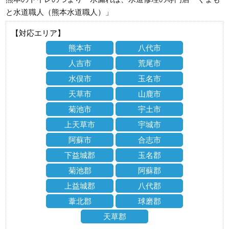
と水道職人（熊本水道職人）」
【対応エリア】
熊本市
八代市
人吉市
荒尾市
水俣市
玉名市
天草市
山鹿市
菊池市
宇土市
上天草市
宇城市
阿蘇市
合志市
下益城郡
玉名郡
菊池郡
阿蘇郡
上益城郡
八代郡
葦北郡
球磨郡
天草郡