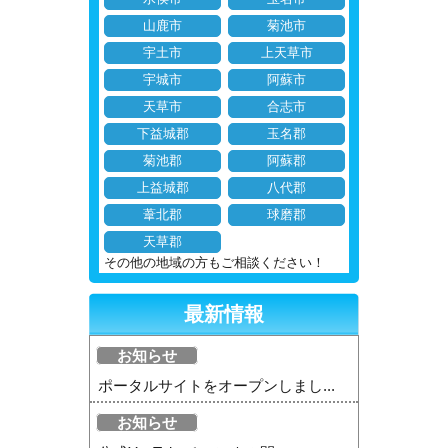
山鹿市
菊池市
宇土市
上天草市
宇城市
阿蘇市
天草市
合志市
下益城郡
玉名郡
菊池郡
阿蘇郡
上益城郡
八代郡
葦北郡
球磨郡
天草郡
その他の地域の方もご相談ください！
最新情報
お知らせ
ポータルサイトをオープンしまし...
お知らせ