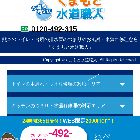
0120-492-315
熊本のトイレ・台所の排水管のつまりやお風呂・水漏れ修理なら
「くまもと水道職人」
Copyright ©くまもと水道職人. All Rights Reserved.
トイレの水漏れ・つまり修理の対応エリア
キッチンのつまり・水漏れ修理の対応エリア
24
365
WEB限定
2000
時間
日受付！
円OFF！
お風呂の水漏れ・つまり修理の対応エリア
-492-
フリーダイヤル
タップで