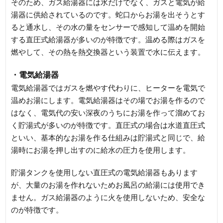
そのため、ガス給湯器には水だけでなく、ガスと電気が給
湯器に供給されているのです。蛇口からお湯を出そうとす
ると通水し、その水の量をセンサーで感知して温めを開始
する直圧式給湯器が多いのが特徴です。温める際はガスを
燃やして、その熱を熱交換器という装置で水に伝えます。
・電気給湯器
電気給湯器ではガスを燃やす代わりに、ヒーターを電気で
温めお湯にします。電気給湯器はその場でお湯を作るので
はなく、電気代の安い深夜のうちにお湯を作って溜めてお
く貯湯式が多いのが特徴です。直圧式の場合は水道直圧式
といい、基本的なお湯を作る仕組みは貯湯式と同じで、給
湯時にお湯を押し出すのに給水の圧力を使用します。
貯湯タンクを使用しない直圧式の電気給湯器もあります
が、大量のお湯を作れないためお風呂の給湯には使用でき
ません。ガス給湯器のように火を使用しないため、安全な
のが特徴です。