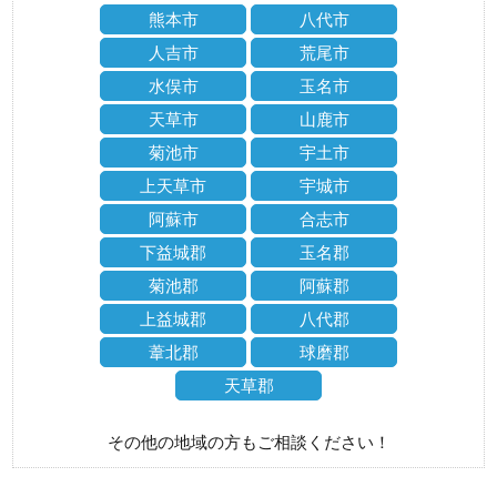
熊本市
八代市
人吉市
荒尾市
水俣市
玉名市
天草市
山鹿市
菊池市
宇土市
上天草市
宇城市
阿蘇市
合志市
下益城郡
玉名郡
菊池郡
阿蘇郡
上益城郡
八代郡
葦北郡
球磨郡
天草郡
その他の地域の方もご相談ください！