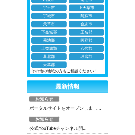
宇土市
上天草市
宇城市
阿蘇市
天草市
合志市
下益城郡
玉名郡
菊池郡
阿蘇郡
上益城郡
八代郡
葦北郡
球磨郡
天草郡
その他の地域の方もご相談ください！
最新情報
お知らせ
ポータルサイトをオープンしまし...
お知らせ
公式YouTubeチャンネル開...