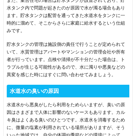
また、集合住宅の場合は貯水タンクが設置されており、貯
水タンク内で問題が起きたのが原因で水が濁る場合もあり
ます。貯水タンクは配管を通ってきた水道水をタンクに一
時的に溜めて、そこからさらに家庭に給水するという仕組
みです。
貯水タンクの管理は施設側の責任で行うことが定められて
いて、水質管理はアパートやマンションの管理会社や所有
者が行っています。点検や清掃が不十分だった場合は、ト
ラブルが生じる可能性があるので、水に濁りや悪臭などの
異変を感じた時にはすぐに問い合わせてみましょう。
水道水の臭いの原因
水道水から悪臭がしたら利用をためらいますが、臭いの原
因はさまざまで人体に影響のないケースもあります。カル
キ臭はよくある臭いのひとつです。水道水を消毒するため
に、微量の塩素が利用されている場所がありますが、そう
いった地域では、自分の体調や季節などの環境によって、