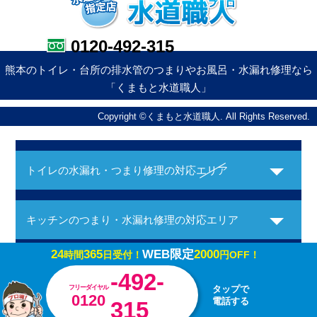
0120-492-315
熊本のトイレ・台所の排水管のつまりやお風呂・水漏れ修理なら
「くまもと水道職人」
Copyright ©くまもと水道職人. All Rights Reserved.
トイレの水漏れ・つまり修理の対応エリア
キッチンのつまり・水漏れ修理の対応エリア
24
365
WEB限定
2000
時間
日受付！
円OFF！
お風呂の水漏れ・つまり修理の対応エリア
-492-
フリーダイヤル
タップで
0120
電話する
315