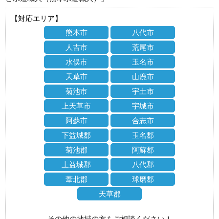
【対応エリア】
熊本市
八代市
人吉市
荒尾市
水俣市
玉名市
天草市
山鹿市
菊池市
宇土市
上天草市
宇城市
阿蘇市
合志市
下益城郡
玉名郡
菊池郡
阿蘇郡
上益城郡
八代郡
葦北郡
球磨郡
天草郡
その他の地域の方もご相談ください！