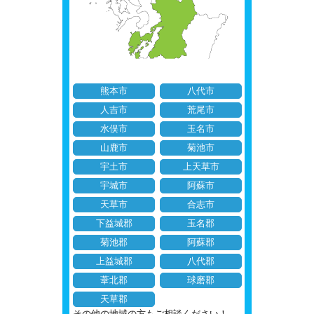
熊本市
八代市
人吉市
荒尾市
水俣市
玉名市
山鹿市
菊池市
宇土市
上天草市
宇城市
阿蘇市
天草市
合志市
下益城郡
玉名郡
菊池郡
阿蘇郡
上益城郡
八代郡
葦北郡
球磨郡
天草郡
その他の地域の方もご相談ください！