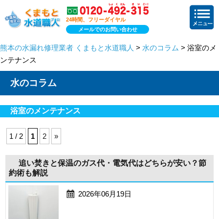
24時間、フリーダイヤル
メールでのお問い合わせ
熊本の水漏れ修理業者 くまもと水道職人
>
水のコラム
> 浴室のメ
ンテナンス
水のコラム
浴室のメンテナンス
1 / 2
1
2
»
追い焚きと保温のガス代・電気代はどちらが安い？節
約術も解説
2026年06月19日