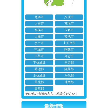
熊本市
八代市
人吉市
荒尾市
水俣市
玉名市
山鹿市
菊池市
宇土市
上天草市
宇城市
阿蘇市
天草市
合志市
下益城郡
玉名郡
菊池郡
阿蘇郡
上益城郡
八代郡
葦北郡
球磨郡
天草郡
その他の地域の方もご相談ください！
最新情報